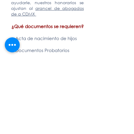
ayudarle, nuestros honorarios se
ajustan al
arancel de abogados
de a CDMX
¿Qué documentos se requieren
?
+ Acta de nacimiento de hijos
+ Documentos Probatorios
+ Nombre y Domicilio de al
menos dos Testigos
+ Dictámenes Periciales*
* Opcional
** Solo un intento de notificación